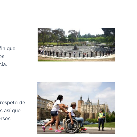
fin que
os
ia.
 respeto de
Es así que
ersos