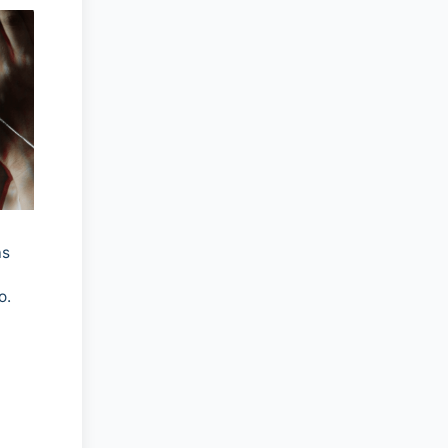
as
o.