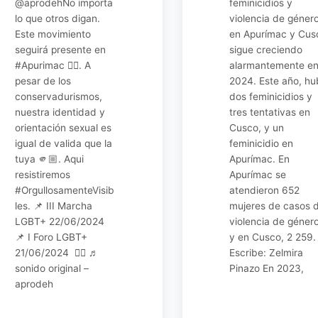
@aprodehNo importa
feminicidios y
lo que otros digan.
violencia de géner
Este movimiento
en Apurímac y Cus
seguirá presente en
sigue creciendo
#Apurimac 🏳‍🌈. A
alarmantemente e
pesar de los
2024. Este año, hu
conservadurismos,
dos feminicidios y
nuestra identidad y
tres tentativas en
orientación sexual es
Cusco, y un
igual de valida que la
feminicidio en
tuya 🫵🏼. Aqui
Apurímac. En
resistiremos
Apurímac se
#OrgullosamenteVisib
atendieron 652
les. 📌 III Marcha
mujeres de casos 
LGBT+ 22/06/2024
violencia de género
📌 I Foro LGBT+
y en Cusco, 2 259.
21/06/2024 🏳‍🌈 ♬
Escribe: Zelmira
sonido original –
Pinazo En 2023,
aprodeh