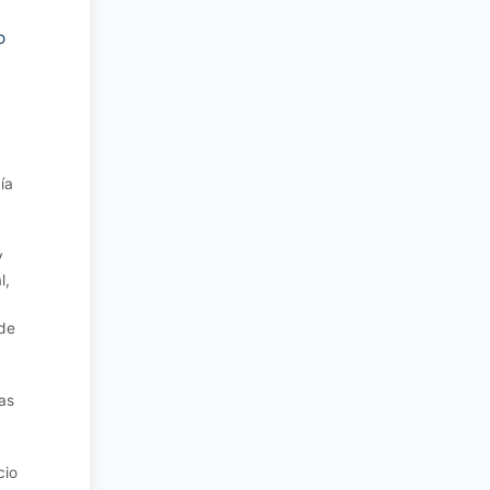
o
ía
y
l,
de
as
cio