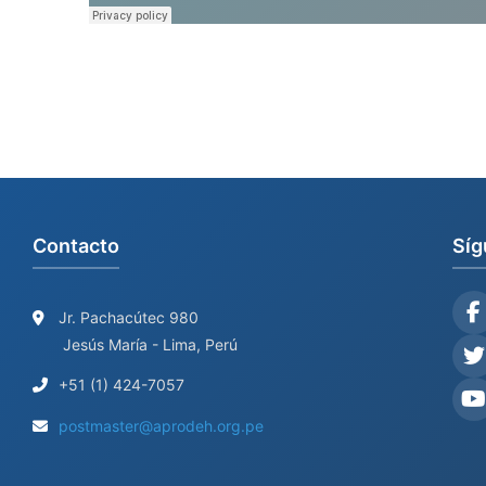
Contacto
Síg
Jr. Pachacútec 980
Jesús María - Lima, Perú
+51 (1) 424-7057
postmaster@aprodeh.org.pe