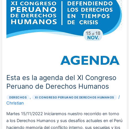
Esta
es
la
agenda
del
XI
Congreso
Peruano
de
Derechos
Humanos
Esta es la agenda del XI Congreso
Peruano de Derechos Humanos
,
/
DERECHOS
XI CONGRESO PERUANO DE DERECHOS HUMANOS
Christian
Martes 15/11/2022 Iniciaremos nuestro recorrido en torno
a los Derechos Humanos y sus desafíos actuales en el Perú
haciendo memoria del conflicto interno, sus secuelas y los