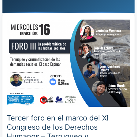
Tercer
foro
en
el
marco
del
XI
Congreso
de
los
Derechos
Humanos
–
Tercer foro en el marco del XI
Terruqueo
Congreso de los Derechos
y
criminalización
Humanos – Terruqueo y