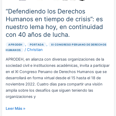
nuestro
lema
“Defendiendo los Derechos
hoy,
Humanos en tiempo de crisis”: es
en
nuestro lema hoy, en continuidad
continuidad
con 40 años de lucha.
con
40
,
,
APRODEH
PORTADA
XI CONGRESO PERUANO DE DERECHOS
años
/
Christian
HUMANOS
de
lucha.
APRODEH, en alianza con diversas organizaciones de la
sociedad civil e instituciones académicas, invita a participar
en el XI Congreso Peruano de Derechos Humanos que se
desarrollará en forma virtual desde el 15 hasta el 18 de
noviembre 2022. Cuatro días para compartir una visión
amplia sobre los desafíos que siguen teniendo las
organizaciones y
Leer Más »