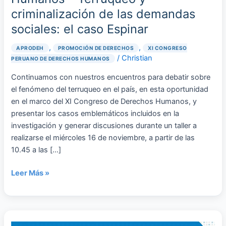
de
criminalización de las demandas
las
sociales: el caso Espinar
demandas
sociales:
,
,
APRODEH
PROMOCIÓN DE DERECHOS
XI CONGRESO
el
/
Christian
PERUANO DE DERECHOS HUMANOS
caso
Continuamos con nuestros encuentros para debatir sobre
Espinar
el fenómeno del terruqueo en el país, en esta oportunidad
en el marco del XI Congreso de Derechos Humanos, y
presentar los casos emblemáticos incluidos en la
investigación y generar discusiones durante un taller a
realizarse el miércoles 16 de noviembre, a partir de las
10.45 a las […]
Leer Más »