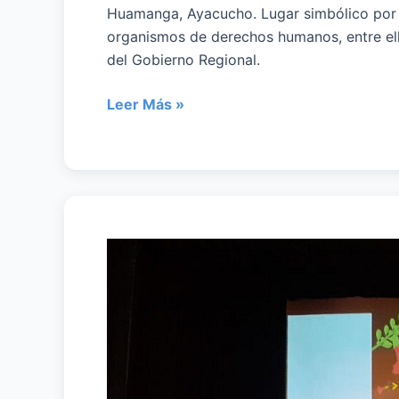
Huamanga, Ayacucho. Lugar simbólico por e
organismos de derechos humanos, entre el
del Gobierno Regional.
Leer Más »
Conmemoración
de
los
30
años
de
la