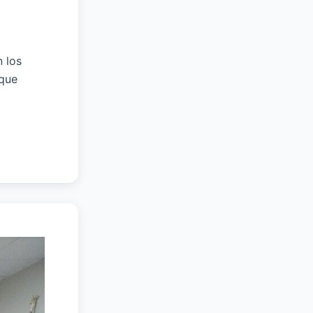
 los
 que