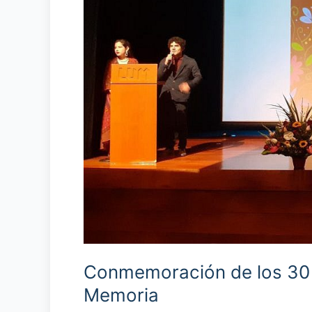
Cantuta
en
el
Lugar
de
la
Memoria
Conmemoración de los 30 a
Memoria