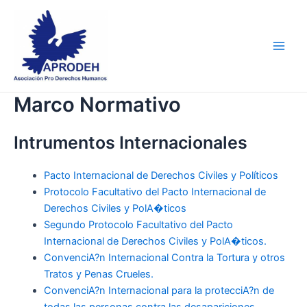
Skip
Main
to
Men
content
Marco Normativo
Intrumentos Internacionales
Pacto Internacional de Derechos Civiles y Políticos
Protocolo Facultativo del Pacto Internacional de
Derechos Civiles y PolA�ticos
Segundo Protocolo Facultativo del Pacto
Internacional de Derechos Civiles y PolA�ticos.
ConvenciA?n Internacional Contra la Tortura y otros
Tratos y Penas Crueles.
ConvenciA?n Internacional para la protecciA?n de
todas las personas contra las desapariciones