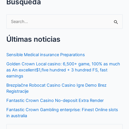
Búsqueda
S
e
Últimas noticias
a
r
Sensible Medical insurance Preparations
c
Golden Crown Local casino: 6,500+ game, 100% as much
h
as An excellent$1,five hundred + 3 hundred FS, fast
f
earnings
o
Brezplačne Robocat Casino Casino Igre Demo Brez
r
Registracije
:
Fantastic Crown Casino No-deposit Extra Render
Fantastic Crown Gambling enterprise: Finest Online slots
in australia