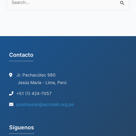
S
e
a
r
c
h
Contacto
f
o
r
Jr. Pachacútec 980
Jesús María - Lima, Perú
:
+51 (1) 424-7057
postmaster@aprodeh.org.pe
Síguenos