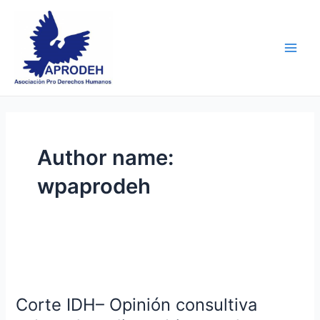
Skip
Post
Main
to
pagination
Men
content
Author name:
wpaprodeh
Corte
IDH–
Corte IDH– Opinión consultiva
Opinión