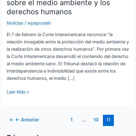
consultiva
sobre el medio ambiente y los
sobre
derechos humanos
el
medio
Noticias
/
wpaprodeh
ambiente
El 7 de febrero la Corte Interamericana reconoce ‘‘la
y
relación innegable entre la protección del medio ambiente y
los
la realización de otros derechos humanos’’. Por primera vez
derechos
la Corte Interamericana desarrolló el contenido del derecho
humanos
al medio ambiente sano. El Tribunal destacó la relación de
interdependencia e indivisibilidad que existe entre los
derechos humanos, el medio […]
Leer Más »
←
← Anterior
1
…
10
11