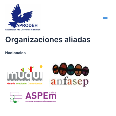
Skip
Main
to
Men
content
Organizaciones aliadas
Nacionales