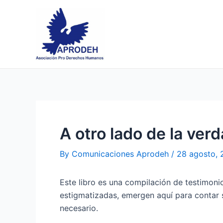
Skip
Post
to
navigation
content
A otro lado de la ver
By
Comunicaciones Aprodeh
/
28 agosto,
Este libro es una compilación de testimoni
estigmatizadas, emergen aquí para contar su
necesario.