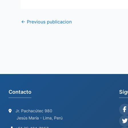
←
Previous publicacion
Contacto
Síg
Jr. Pachacútec 980
Jesús María - Lima, Perú