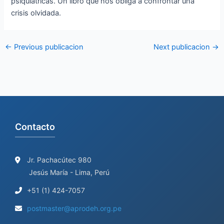
psiquiátricas. Un libro que nos obliga a confrontar una
crisis olvidada.
←
Previous publicacion
Next publicacion
→
Contacto
Jr. Pachacútec 980
Jesús María - Lima, Perú
+51 (1) 424-7057
postmaster@aprodeh.org.pe