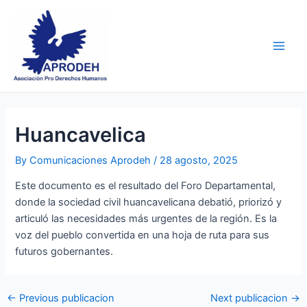
Skip
Post
Main
to
navigation
Men
content
Huancavelica
By
Comunicaciones Aprodeh
/
28 agosto, 2025
Este documento es el resultado del Foro Departamental,
donde la sociedad civil huancavelicana debatió, priorizó y
articuló las necesidades más urgentes de la región. Es la
voz del pueblo convertida en una hoja de ruta para sus
futuros gobernantes.
←
Previous publicacion
Next publicacion
→