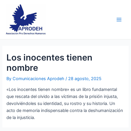
Skip
Post
Main
to
navigation
Men
content
Los inocentes tienen
nombre
By
Comunicaciones Aprodeh
/
28 agosto, 2025
«Los inocentes tienen nombre» es un libro fundamental
que rescata del olvido a las víctimas de la prisión injusta,
devolviéndoles su identidad, su rostro y su historia. Un
acto de memoria indispensable contra la deshumanización
de la injusticia.