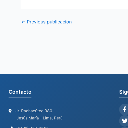
←
Previous publicacion
Contacto
Síg
Jr. Pachacútec 980
Jesús María - Lima, Perú