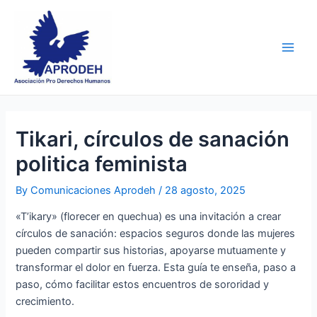
Skip
Post
Main
to
navigation
Men
content
Tikari, círculos de sanación
politica feminista
By
Comunicaciones Aprodeh
/
28 agosto, 2025
«T’ikary» (florecer en quechua) es una invitación a crear
círculos de sanación: espacios seguros donde las mujeres
pueden compartir sus historias, apoyarse mutuamente y
transformar el dolor en fuerza. Esta guía te enseña, paso a
paso, cómo facilitar estos encuentros de sororidad y
crecimiento.