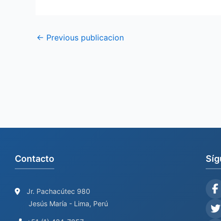
←
Previous publicacion
Contacto
Síg
Jr. Pachacútec 980
Jesús María - Lima, Perú