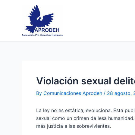
Skip
Post
to
navigation
content
Violación sexual deli
By
Comunicaciones Aprodeh
/
28 agosto,
La ley no es estática, evoluciona. Esta pu
sexual como un crimen de lesa humanidad. U
más justicia a las sobrevivientes.