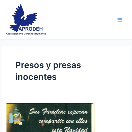
Skip
Main
to
Men
content
Presos y presas
inocentes
Sus
familias
esperan
compartir