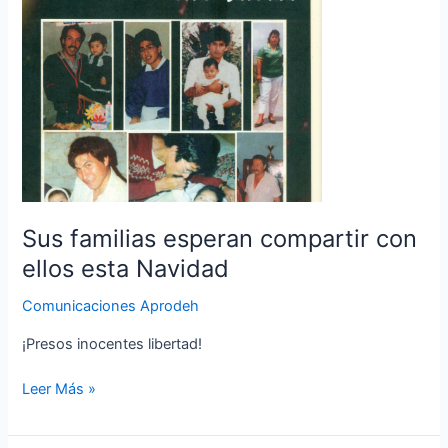
con
ellos
esta
Navidad
Sus familias esperan compartir con
ellos esta Navidad
Comunicaciones Aprodeh
¡Presos inocentes libertad!
Leer Más »