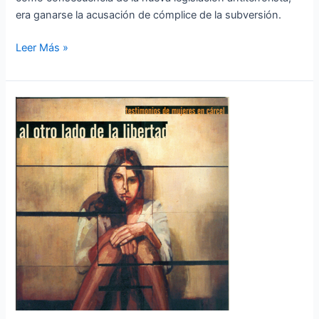
era ganarse la acusación de cómplice de la subversión.
Leer Más »
Al
otro
lado
de
la
libertad