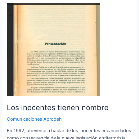
Los
inocentes
tienen
nombre
Los inocentes tienen nombre
Comunicaciones Aprodeh
En 1992, atreverse a hablar de los inocentes encarcerlados
como consecuencia de la nueva legislación antiterrorista,