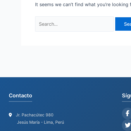
It seems we can’t find what you’re looking 
Contacto
Síg
Jr. Pachacútec 980
Jesús María - Lima, Perú