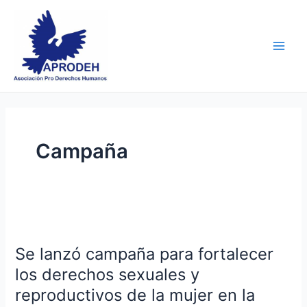
Skip
Main
to
Men
content
Campaña
Se
lanzó
Se lanzó campaña para fortalecer
campaña
para
los derechos sexuales y
fortalecer
reproductivos de la mujer en la
los