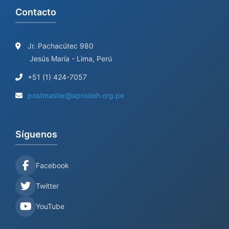
Contacto
f
o
r
Jr. Pachacútec 980
Jesús María - Lima, Perú
:
+51 (1) 424-7057
postmaster@aprodeh.org.pe
Síguenos
Facebook
Twitter
YouTube