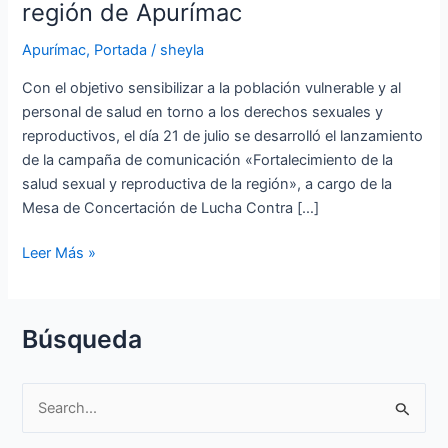
región de Apurímac
derechos
sexuales
Apurímac
,
Portada
/
sheyla
y
Con el objetivo sensibilizar a la población vulnerable y al
reproductivos
personal de salud en torno a los derechos sexuales y
de
reproductivos, el día 21 de julio se desarrolló el lanzamiento
la
de la campaña de comunicación «Fortalecimiento de la
mujer
salud sexual y reproductiva de la región», a cargo de la
en
Mesa de Concertación de Lucha Contra […]
la
región
Leer Más »
de
Apurímac
Búsqueda
S
e