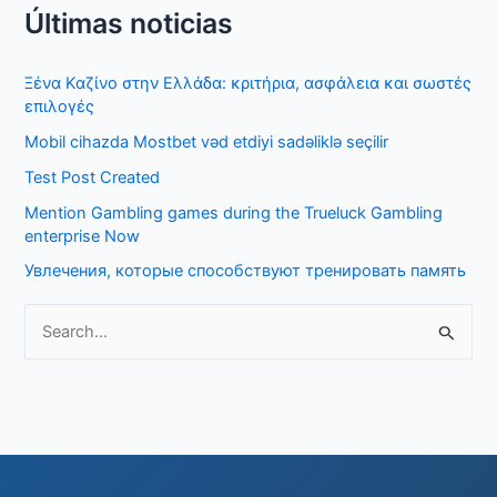
Últimas noticias
a
r
Ξένα Καζίνο στην Ελλάδα: κριτήρια, ασφάλεια και σωστές
c
επιλογές
h
Mobil cihazda Mostbet vəd etdiyi sadəliklə seçilir
f
Test Post Created
o
Mention Gambling games during the Trueluck Gambling
r
enterprise Now
:
Увлечения, которые способствуют тренировать память
S
e
a
r
c
h