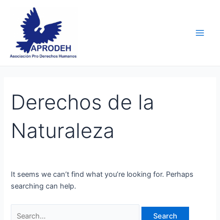
Skip
Search
Main
to
for:
Men
content
Derechos de la
Naturaleza
It seems we can’t find what you’re looking for. Perhaps
searching can help.