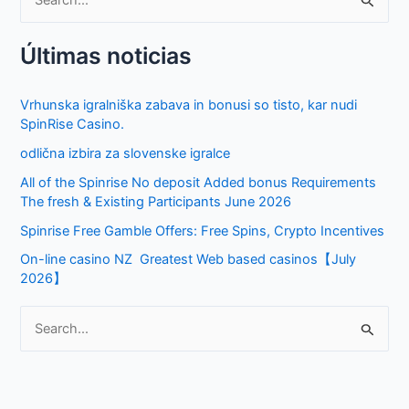
S
e
Últimas noticias
a
r
Vrhunska igralniška zabava in bonusi so tisto, kar nudi
c
SpinRise Casino.
h
odlična izbira za slovenske igralce
f
All of the Spinrise No deposit Added bonus Requirements
o
The fresh & Existing Participants June 2026
r
Spinrise Free Gamble Offers: Free Spins, Crypto Incentives
:
On-line casino NZ ️ Greatest Web based casinos【July
2026】
S
e
a