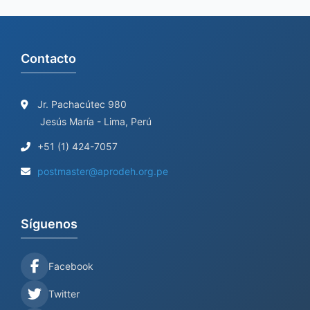
r
c
h
Contacto
f
o
r
Jr. Pachacútec 980
Jesús María - Lima, Perú
:
+51 (1) 424-7057
postmaster@aprodeh.org.pe
Síguenos
Facebook
Twitter