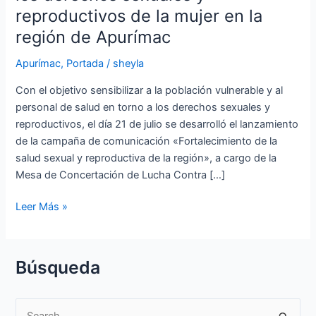
fortalecer
reproductivos de la mujer en la
los
región de Apurímac
derechos
sexuales
Apurímac
,
Portada
/
sheyla
y
Con el objetivo sensibilizar a la población vulnerable y al
reproductivos
personal de salud en torno a los derechos sexuales y
de
reproductivos, el día 21 de julio se desarrolló el lanzamiento
la
de la campaña de comunicación «Fortalecimiento de la
mujer
salud sexual y reproductiva de la región», a cargo de la
en
Mesa de Concertación de Lucha Contra […]
la
región
Leer Más »
de
Apurímac
Búsqueda