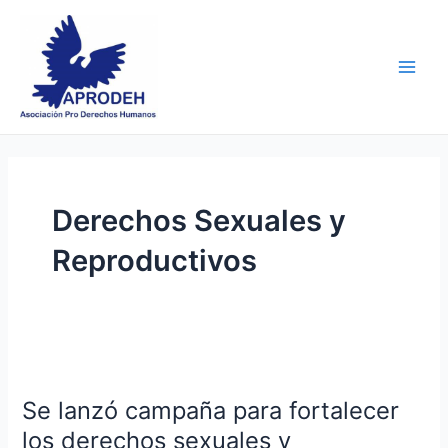
Skip
Main
to
Men
content
Derechos Sexuales y
Reproductivos
Se
lanzó
Se lanzó campaña para fortalecer
campaña
para
los derechos sexuales y