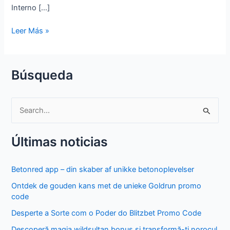
Interno […]
Leer Más »
Búsqueda
S
e
Últimas noticias
a
r
Betonred app – din skaber af unikke betonoplevelser
c
Ontdek de gouden kans met de unieke Goldrun promo
h
code
f
Desperte a Sorte com o Poder do Blitzbet Promo Code
o
Descoperă magia wildsultan bonus și transformă-ți norocul