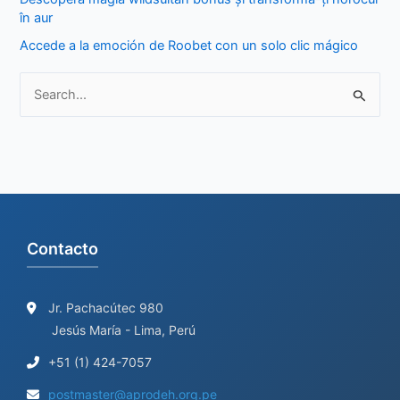
r
în aur
:
Accede a la emoción de Roobet con un solo clic mágico
S
e
a
r
c
h
Contacto
f
o
r
Jr. Pachacútec 980
Jesús María - Lima, Perú
:
+51 (1) 424-7057
postmaster@aprodeh.org.pe