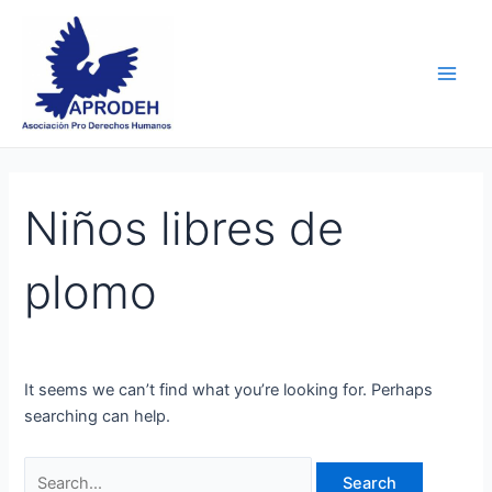
Skip
Search
Main
to
for:
Men
content
Niños libres de
plomo
It seems we can’t find what you’re looking for. Perhaps
searching can help.