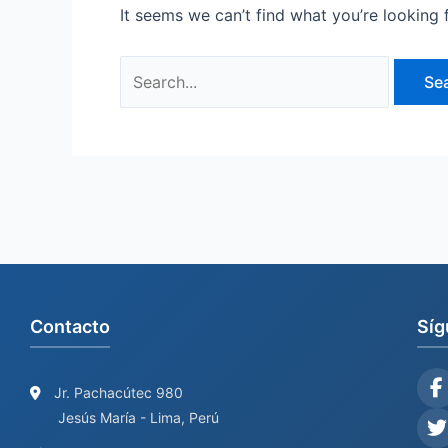
It seems we can’t find what you’re looking 
Contacto
Síg
Jr. Pachacútec 980
Jesús María - Lima, Perú