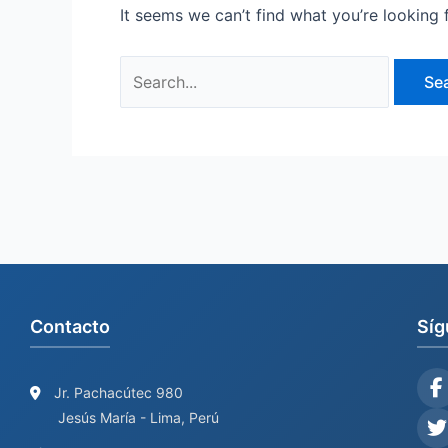
It seems we can’t find what you’re looking 
Contacto
Síg
Jr. Pachacútec 980
Jesús María - Lima, Perú