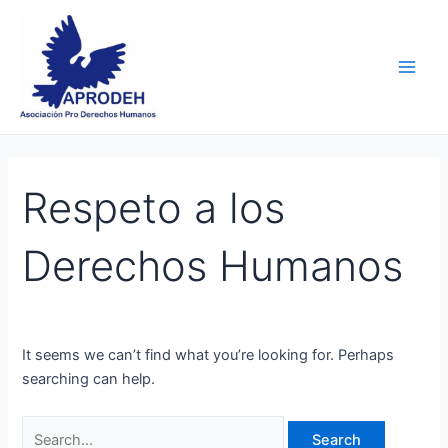
Skip
Search
Main
to
for:
Men
content
Respeto a los
Derechos Humanos
It seems we can’t find what you’re looking for. Perhaps
searching can help.