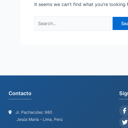
It seems we can’t find what you’re looking 
Contacto
Síg
Jr. Pachacútec 980
Jesús María - Lima, Perú