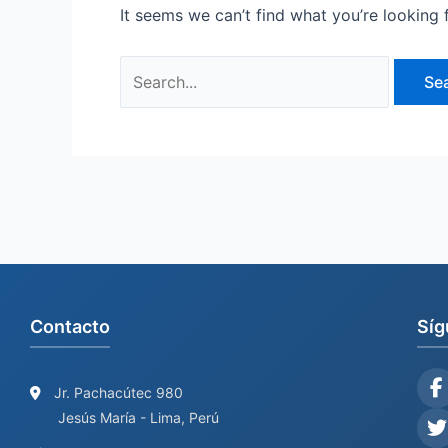
It seems we can’t find what you’re looking 
Contacto
Síg
Jr. Pachacútec 980
Jesús María - Lima, Perú