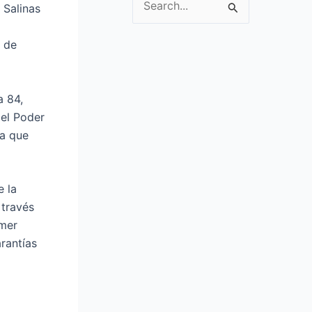
 Salinas
S
e
o de
a
r
c
a 84,
h
 el Poder
f
ma que
o
r
:
e la
través
imer
rantías
a