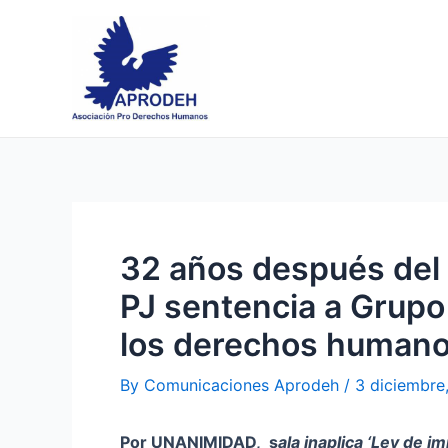
Skip
Post
to
navigation
content
32 años después del 
PJ sentencia a Grupo 
los derechos human
By
Comunicaciones Aprodeh
/
3 diciembre
Por UNANIMIDAD, s
ala inaplica ‘Ley de 