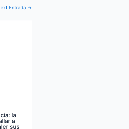
ext Entrada
→
ia: la
llar a
ler sus