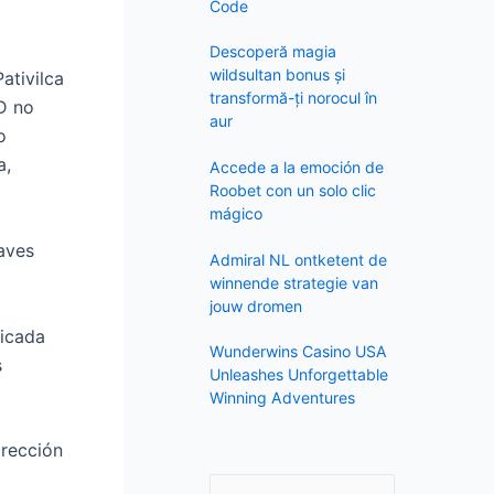
f
Code
o
Descoperă magia
r
wildsultan bonus și
ativilca
:
transformă-ți norocul în
D no
aur
o
a,
Accede a la emoción de
Roobet con un solo clic
mágico
aves
Admiral NL ontketent de
winnende strategie van
jouw dromen
ficada
Wunderwins Casino USA
s
Unleashes Unforgettable
Winning Adventures
irección