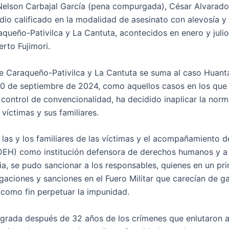
 Nelson Carbajal García (pena compurgada), César Alvarado
idio calificado en la modalidad de asesinato con alevosía y
queño-Pativilca y La Cantuta, acontecidos en enero y juli
erto Fujimori.
de Caraqueño-Pativilca y La Cantuta se suma al caso Huant
30 de septiembre de 2024, como aquellos casos en los que
el control de convencionalidad, ha decidido inaplicar la nor
víctimas y sus familiares.
e las y los familiares de las víctimas y el acompañamiento d
H) como institución defensora de derechos humanos y a 
cia, se pudo sancionar a los responsables, quienes en un pr
aciones y sanciones en el Fuero Militar que carecían de ga
 como fin perpetuar la impunidad.
lograda después de 32 años de los crímenes que enlutaron 