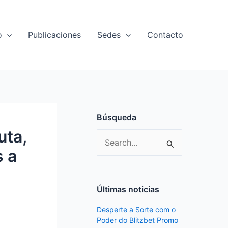
o
Publicaciones
Sedes
Contacto
Búsqueda
uta,
S
s a
e
a
r
Últimas noticias
c
Desperte a Sorte com o
h
Poder do Blitzbet Promo