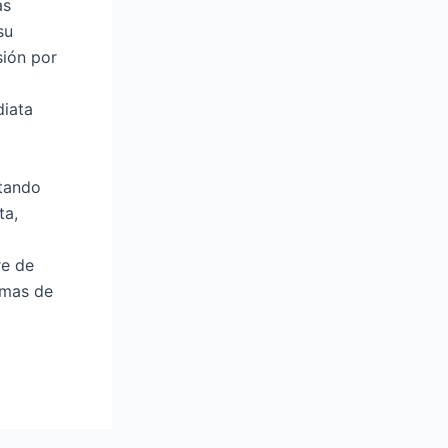
as
su
sión por
diata
ntando
ta,
re de
imas de