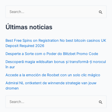
S
e
Últimas noticias
a
r
Best Free Spins on Registration No best bitcoin casinos UK
c
Deposit Required 2026
h
Desperte a Sorte com o Poder do Blitzbet Promo Code
f
Descoperă magia wildsultan bonus și transformă-ți norocul
o
în aur
r
Accede a la emoción de Roobet con un solo clic mágico
:
Admiral NL ontketent de winnende strategie van jouw
dromen
S
e