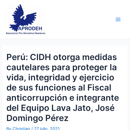
Skip
Post
Main
to
navigation
Men
content
Perú: CIDH otorga medidas
cautelares para proteger la
vida, integridad y ejercicio
de sus funciones al Fiscal
anticorrupción e integrante
del Equipo Lava Jato, José
Domingo Pérez
By
Christian
/
27 julio, 2021