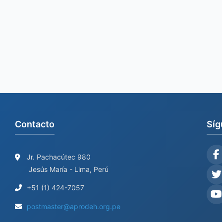
Contacto
Síg
Jr. Pachacútec 980
Jesús María - Lima, Perú
+51 (1) 424-7057
postmaster@aprodeh.org.pe