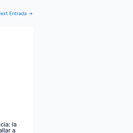
ext Entrada
→
ia: la
llar a