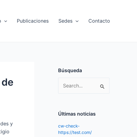
o
Publicaciones
Sedes
Contacto
Búsqueda
 de
S
e
a
r
Últimas noticias
c
ades y
cw-check-
h
igio
https://test.com/