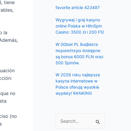
f
, tiene
favorite article 423497
rables,
o
r
Wygrywaj i graj kasyno
:
online Polska w HitnSpin
Casino: 3500 zł i 200 FS!
o la
 Además,
W GGbet PL διαβάστε
περισσότερα dostępne
są bonus 6000 PLN oraz
500 Spinów.
luación
W 2026 roku najlepsze
cción:
kasyna internetowe w
Polsce oferują wysokie
 que no
wypłaty! RANKING
sta
ciso (no
S
s
e