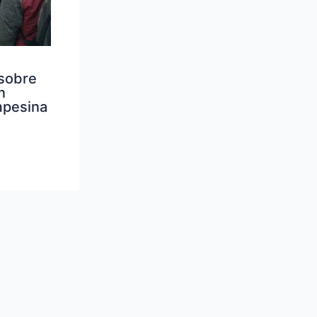
sobre
n
mpesina