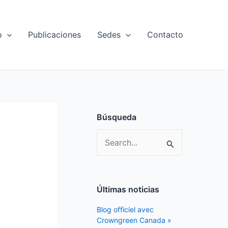
o
Publicaciones
Sedes
Contacto
Búsqueda
S
e
a
r
Últimas noticias
c
Blog officiel avec
h
Crowngreen Canada »