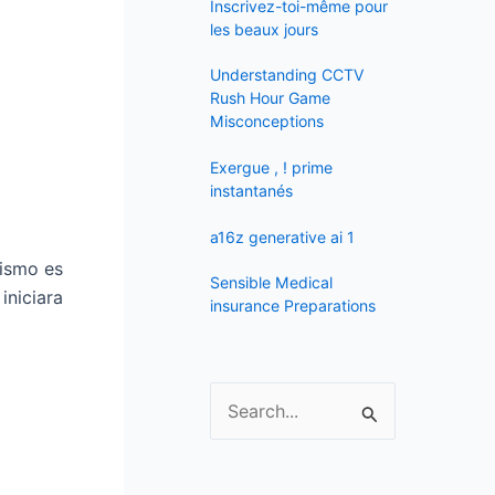
f
Inscrivez-toi-même pour
les beaux jours
o
r
Understanding CCTV
:
Rush Hour Game
Misconceptions
Exergue , ! prime
instantanés
a16z generative ai 1
hismo es
Sensible Medical
iniciara
insurance Preparations
S
e
a