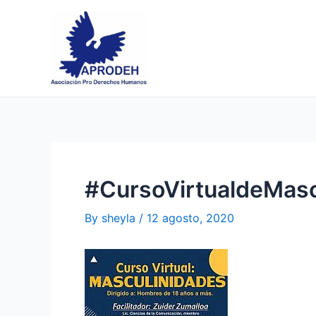
Skip
Post
to
navigation
content
#CursoVirtualdeMasc
By
sheyla
/
12 agosto, 2020