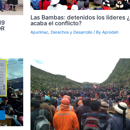
Las Bambas: detenidos los líderes 
19
acaba el conflicto?
OR
Apurímac
,
Derechos y Desarrollo
/ By
Aprodeh