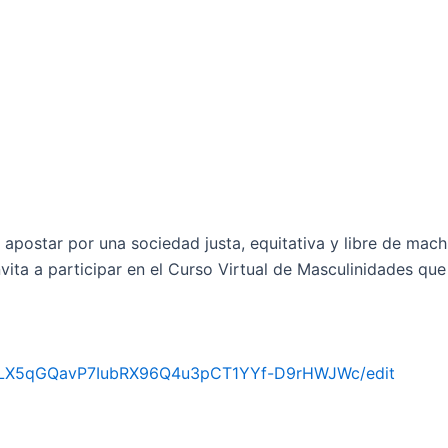
o apostar por una sociedad justa, equitativa y libre de mac
ita a participar en el Curso Virtual de Masculinidades que 
LX5qGQavP7IubRX96Q4u
3pCT1YYf-D9rHWJWc/edit