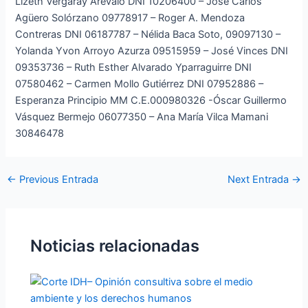
Lizeth Vergaray Arévalo DNI 10206400 – José Carlos
Agüero Solórzano 09778917 – Roger A. Mendoza
Contreras DNI 06187787 – Nélida Baca Soto, 09097130 –
Yolanda Yvon Arroyo Azurza 09515959 – José Vinces DNI
09353736 – Ruth Esther Alvarado Yparraguirre DNI
07580462 – Carmen Mollo Gutiérrez DNI 07952886 –
Esperanza Principio MM C.E.000980326 -Óscar Guillermo
Vásquez Bermejo 06077350 – Ana María Vilca Mamani
30846478
←
Previous Entrada
Next Entrada
→
Noticias relacionadas