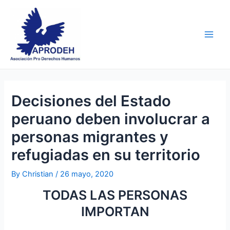
Skip
Post
Main
to
navigation
Men
content
Decisiones del Estado
peruano deben involucrar a
personas migrantes y
refugiadas en su territorio
By
Christian
/
26 mayo, 2020
TODAS LAS PERSONAS
IMPORTAN