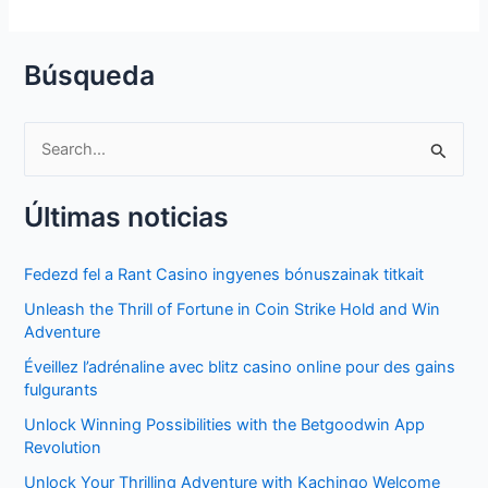
Búsqueda
S
e
Últimas noticias
a
r
Fedezd fel a Rant Casino ingyenes bónuszainak titkait
c
Unleash the Thrill of Fortune in Coin Strike Hold and Win
h
Adventure
f
Éveillez l’adrénaline avec blitz casino online pour des gains
o
fulgurants
r
Unlock Winning Possibilities with the Betgoodwin App
:
Revolution
Unlock Your Thrilling Adventure with Kachingo Welcome