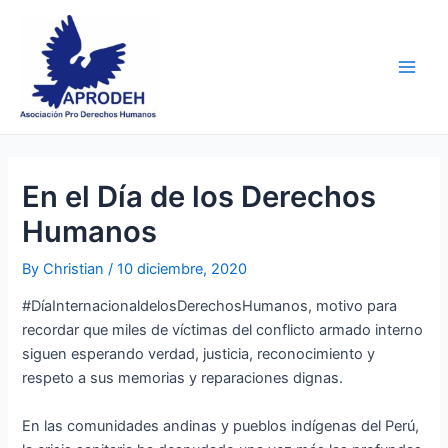
Skip
Post
Main
to
navigation
Men
content
En el Día de los Derechos
Humanos
By
Christian
/
10 diciembre, 2020
#DíaInternacionaldelosDerechosHumanos, motivo para
recordar que miles de víctimas del conflicto armado interno
siguen esperando verdad, justicia, reconocimiento y
respeto a sus memorias y reparaciones dignas.
En las comunidades andinas y pueblos indígenas del Perú,