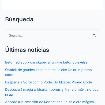
Búsqueda
S
e
Últimas noticias
a
r
Betonred app – din skaber af unikke betonoplevelser
c
Ontdek de gouden kans met de unieke Goldrun promo
h
code
f
Desperte a Sorte com o Poder do Blitzbet Promo Code
o
Descoperă magia wildsultan bonus și transformă-ți norocul
r
în aur
:
Accede a la emoción de Roobet con un solo clic mágico