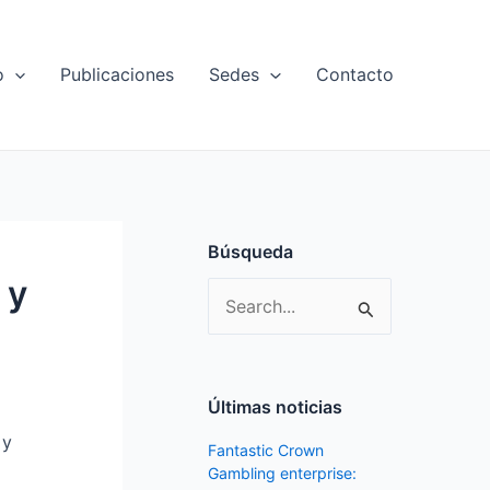
o
Publicaciones
Sedes
Contacto
Búsqueda
 y
S
e
a
r
Últimas noticias
c
 y
Fantastic Crown
h
Gambling enterprise: