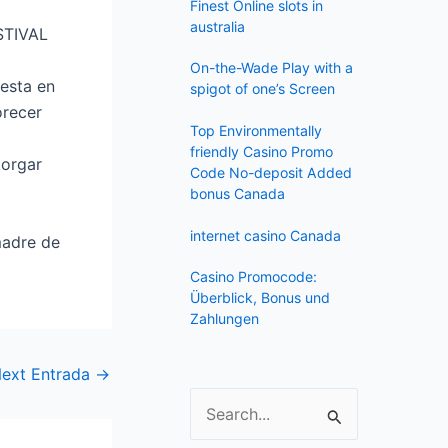
f
Finest Online slots in
australia
o
r
On-the-Wade Play with a
:
spigot of one’s Screen
Top Environmentally
friendly Casino Promo
torgar
Code No-deposit Added
bonus Canada
internet casino Canada
madre de
Casino Promocode:
Überblick, Bonus und
Zahlungen
ext Entrada
→
S
e