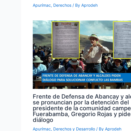
Apurímac
,
Derechos
/ By
Aprodeh
Frente de Defensa de Abancay y al
se pronuncian por la detención del
presidente de la comunidad campe
Fuerabamba, Gregorio Rojas y pid
diálogo
Apurímac
,
Derechos y Desarrollo
/ By
Aprodeh