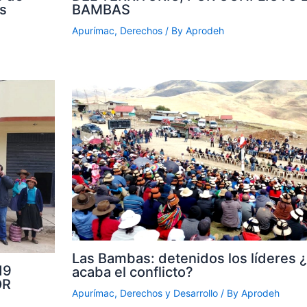
BAMBAS
s
Apurímac
,
Derechos
/ By
Aprodeh
Las Bambas: detenidos los líderes 
19
acaba el conflicto?
OR
Apurímac
,
Derechos y Desarrollo
/ By
Aprodeh