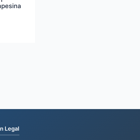
mpesina
n Legal