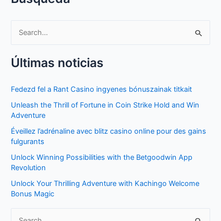
S
e
Últimas noticias
a
r
Fedezd fel a Rant Casino ingyenes bónuszainak titkait
c
Unleash the Thrill of Fortune in Coin Strike Hold and Win
h
Adventure
f
Éveillez l’adrénaline avec blitz casino online pour des gains
o
fulgurants
r
Unlock Winning Possibilities with the Betgoodwin App
:
Revolution
Unlock Your Thrilling Adventure with Kachingo Welcome
Bonus Magic