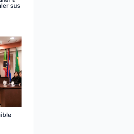
ler sus
ible