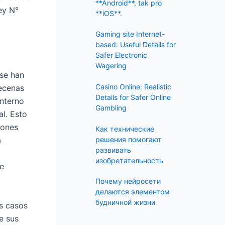
f
**Android**, tak pro
ey N°
**iOS**.
o
r
Gaming site Internet-
:
based: Useful Details for
Safer Electronic
Wagering
se han
Casino Online: Realistic
ecenas
Details for Safer Online
interno
Gambling
l. Esto
iones
Как технические
решения помогают
a
развивать
изобретательность
de
Почему нейросети
делаются элементом
будничной жизни
os casos
e sus