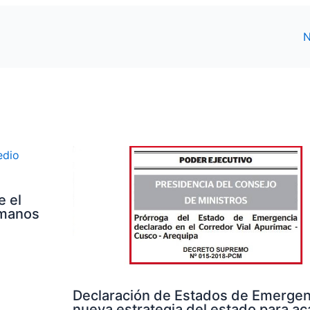
N
e el
umanos
Declaración de Estados de Emergenc
nueva estrategia del estado para aca