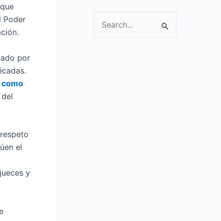
 que
l Poder
S
ación.
e
a
nado por
r
écadas.
c
n como
 del
h
f
o
 respeto
r
úen el
:
jueces y
e