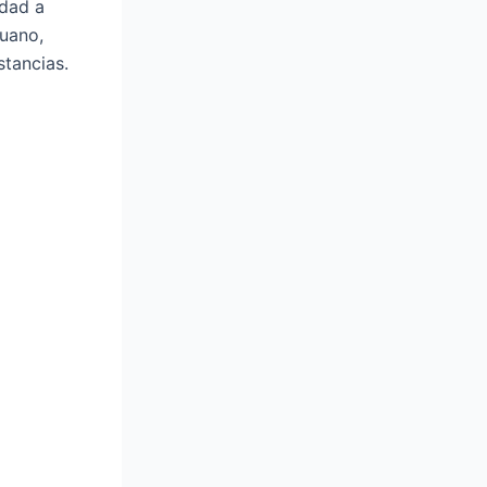
idad a
ruano,
stancias.