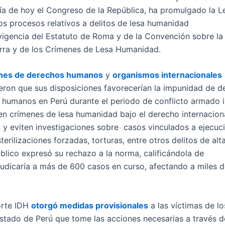
día de hoy el Congreso de la República, ha promulgado la L
los procesos relativos a delitos de lesa humanidad
vigencia del Estatuto de Roma y de la Convención sobre la
erra y de los Crímenes de Lesa Humanidad.
ones de derechos humanos
y
organismos internacionales
ron que sus disposiciones favorecerían la impunidad de d
 humanos en Perú durante el periodo de conflicto armado 
en crímenes de lesa humanidad bajo el derecho internaciona
n y eviten investigaciones sobre casos vinculados a ejecuc
terilizaciones forzadas, torturas, entre otros delitos de alt
úblico expresó su rechazo a la norma, calificándola de
judicaría a más de 600 casos en curso, afectando a miles 
Corte IDH
otorgó medidas provisionales
a las víctimas de l
 Estado de Perú que tome las acciones necesarias a través d