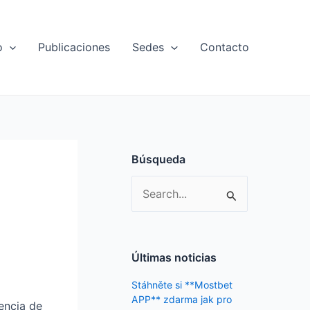
o
Publicaciones
Sedes
Contacto
Búsqueda
S
l
e
a
r
Últimas noticias
c
Stáhněte si **Mostbet
h
APP** zdarma jak pro
encia de