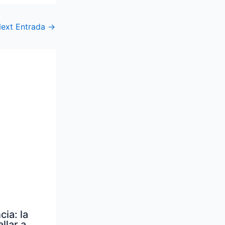
ext Entrada
→
ia: la
llar a