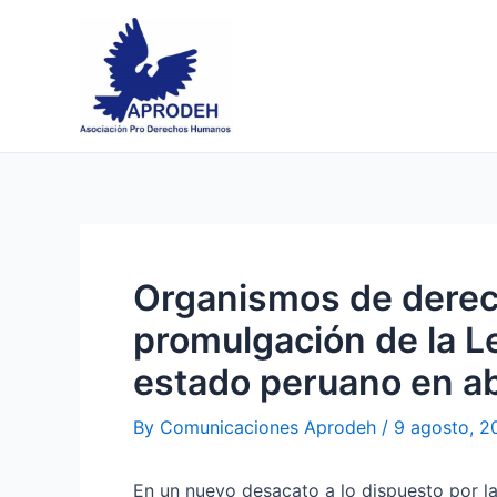
Skip
Post
to
navigation
content
Organismos de dere
promulgación de la L
estado peruano en ab
By
Comunicaciones Aprodeh
/
9 agosto, 2
En un nuevo desacato a lo dispuesto por l