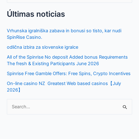
e
Últimas noticias
a
r
Vrhunska igralniška zabava in bonusi so tisto, kar nudi
c
SpinRise Casino.
h
odlična izbira za slovenske igralce
f
All of the Spinrise No deposit Added bonus Requirements
o
The fresh & Existing Participants June 2026
r
Spinrise Free Gamble Offers: Free Spins, Crypto Incentives
:
On-line casino NZ ️ Greatest Web based casinos【July
2026】
S
e
a
r