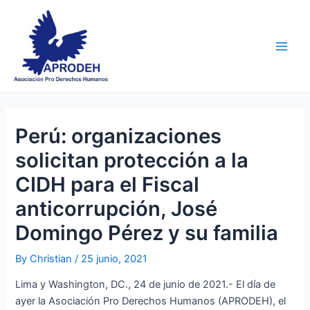
Skip
Post
Main
to
navigation
Men
content
Perú: organizaciones
solicitan protección a la
CIDH para el Fiscal
anticorrupción, José
Domingo Pérez y su familia
By
Christian
/
25 junio, 2021
Lima y Washington, DC., 24 de junio de 2021.- El día de
ayer la Asociación Pro Derechos Humanos (APRODEH), el