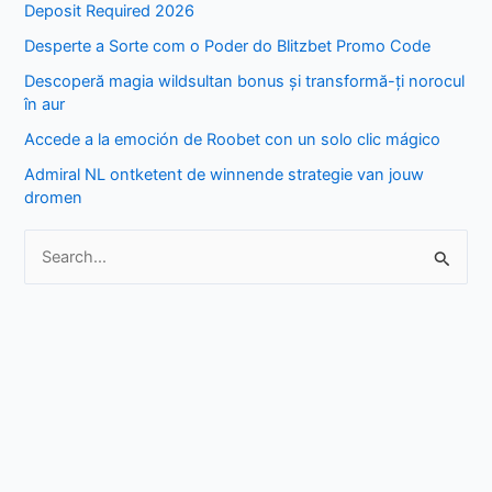
Deposit Required 2026
h
Desperte a Sorte com o Poder do Blitzbet Promo Code
f
Descoperă magia wildsultan bonus și transformă-ți norocul
o
în aur
r
Accede a la emoción de Roobet con un solo clic mágico
:
Admiral NL ontketent de winnende strategie van jouw
dromen
S
e
a
r
c
h
f
o