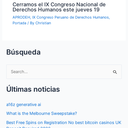
Cerramos el IX Congreso Nacional de
Derechos Humanos este jueves 19
APRODEH
,
IX Congreso Peruano de Derechos Humanos
,
Portada
/ By
Christian
Búsqueda
S
e
Últimas noticias
a
r
a16z generative ai
c
What is the Melbourne Sweepstake?
h
f
Best Free Spins on Registration No best bitcoin casinos UK