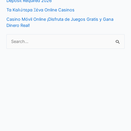
Deposit Required 2026
o
Τα Καλύτερα Ξένα Online Casinos
r
Casino Móvil Online ¡Disfruta de Juegos Gratis y Gana
:
Dinero Real!
S
e
a
r
c
h
f
o
r
: