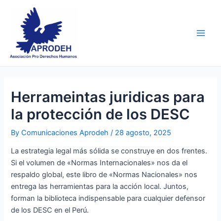
Skip
Post
Main
to
navigation
Men
content
Herrameintas juridicas para
la protección de los DESC
By
Comunicaciones Aprodeh
/
28 agosto, 2025
La estrategia legal más sólida se construye en dos frentes.
Si el volumen de «Normas Internacionales» nos da el
respaldo global, este libro de «Normas Nacionales» nos
entrega las herramientas para la acción local. Juntos,
forman la biblioteca indispensable para cualquier defensor
de los DESC en el Perú.