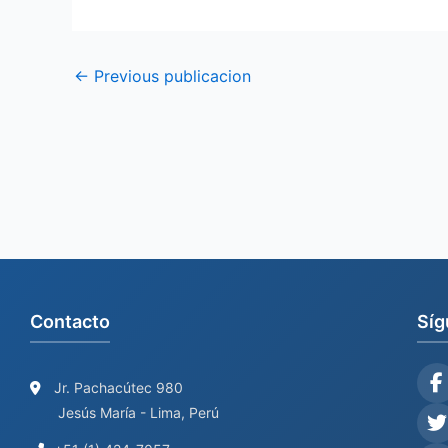
←
Previous publicacion
Contacto
Síg
Jr. Pachacútec 980
Jesús María - Lima, Perú