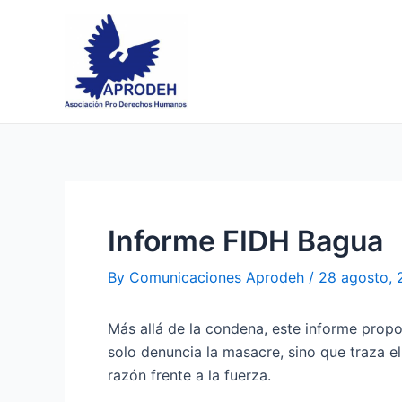
Skip
Post
to
navigation
content
Informe FIDH Bagua
By
Comunicaciones Aprodeh
/
28 agosto,
Más allá de la condena, este informe propon
solo denuncia la masacre, sino que traza e
razón frente a la fuerza.