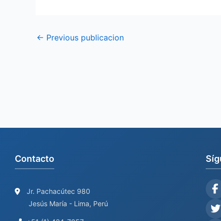
←
Previous publicacion
Contacto
Síg
Jr. Pachacútec 980
Jesús María - Lima, Perú