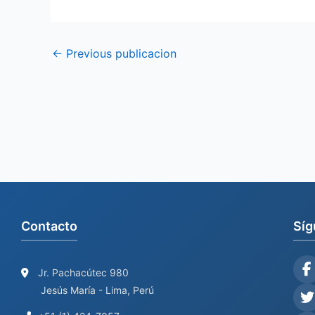
←
Previous publicacion
Contacto
Síg
Jr. Pachacútec 980
Jesús María - Lima, Perú