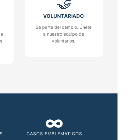
🤝
VOLUNTARIADO
Sé parte del cambio. Únete
 a
a nuestro equipo de
s
voluntarios.
∞
S
CASOS EMBLEMÁTICOS