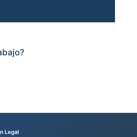
abajo?
n Legal