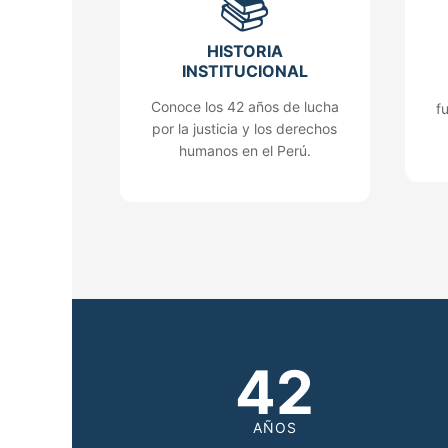
📚
HISTORIA
INSTITUCIONAL
Conoce los 42 años de lucha
f
por la justicia y los derechos
humanos en el Perú.
42
AÑOS