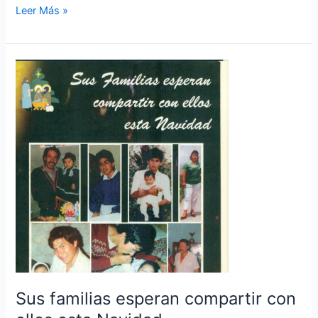
Leer Más »
Sus
familias
esperan
compartir
con
ellos
esta
Navidad
Sus familias esperan compartir con