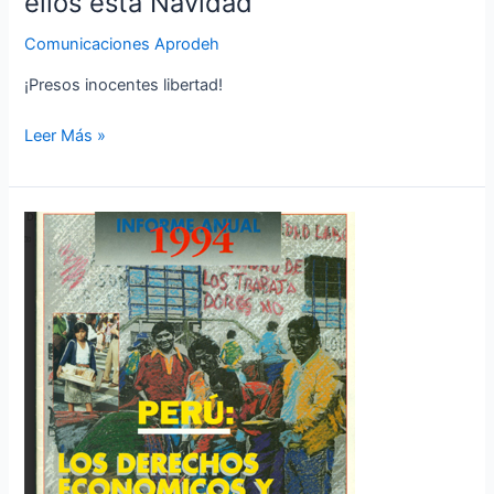
ellos esta Navidad
Comunicaciones Aprodeh
¡Presos inocentes libertad!
Leer Más »
Perú:
Los
derechos
económicos
y
sociales