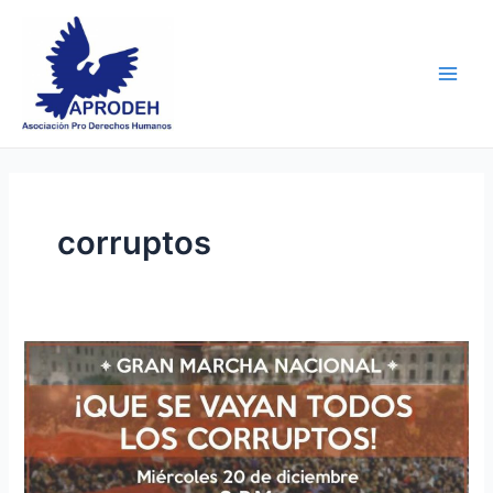
Skip
Main
to
Men
content
corruptos
Próximo
marcha
nacional
#20DIC:
¡Que
se