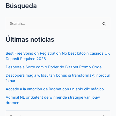
Búsqueda
S
e
Últimas noticias
a
r
Best Free Spins on Registration No best bitcoin casinos UK
c
Deposit Required 2026
h
Desperte a Sorte com o Poder do Blitzbet Promo Code
f
Descoperă magia wildsultan bonus și transformă-ți norocul
o
în aur
r
Accede a la emoción de Roobet con un solo clic mágico
:
Admiral NL ontketent de winnende strategie van jouw
dromen