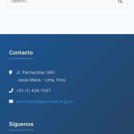
S
e
a
r
c
h
Contacto
f
o
r
Jr. Pachacútec 980
Jesús María - Lima, Perú
:
+51 (1) 424-7057
postmaster@aprodeh.org.pe
Síguenos