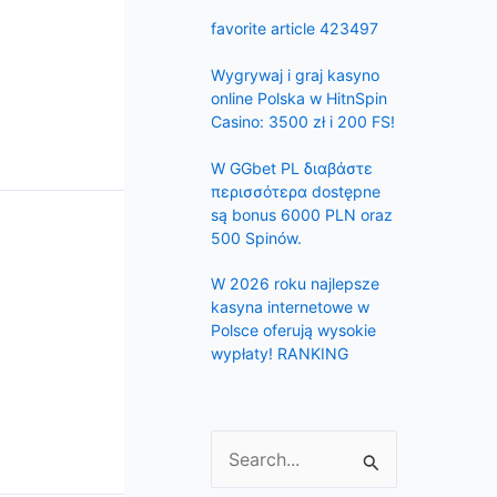
f
favorite article 423497
o
r
Wygrywaj i graj kasyno
:
online Polska w HitnSpin
Casino: 3500 zł i 200 FS!
W GGbet PL διαβάστε
περισσότερα dostępne
są bonus 6000 PLN oraz
500 Spinów.
W 2026 roku najlepsze
kasyna internetowe w
Polsce oferują wysokie
wypłaty! RANKING
S
e