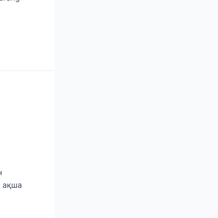
н
ы ақша