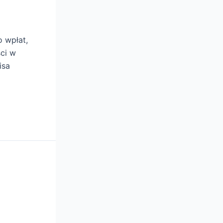
 wpłat,
ści w
isa