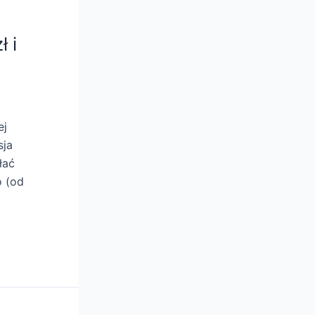
a
r
 i
c
h
f
o
ej
r
sja
:
łać
o (od