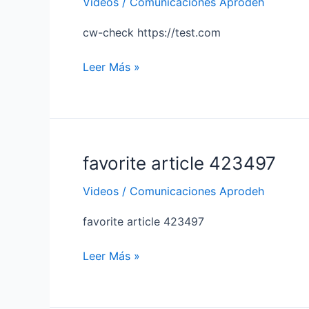
Videos
/
Comunicaciones Aprodeh
https://test.com/
cw-check https://test.com
Leer Más »
favorite article 423497
favorite
article
Videos
/
Comunicaciones Aprodeh
423497
favorite article 423497
Leer Más »