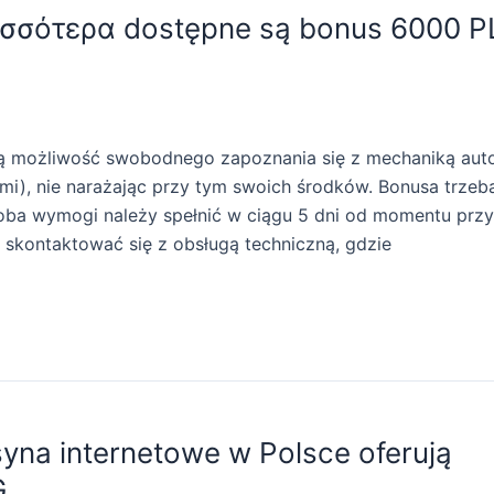
ισσότερα dostępne są bonus 6000 
ją możliwość swobodnego zapoznania się z mechaniką au
mi), nie narażając przy tym swoich środków. Bonusa trzeb
ba wymogi należy spełnić w ciągu 5 dni od momentu przy
 skontaktować się z obsługą techniczną, gdzie
yna internetowe w Polsce oferują
G