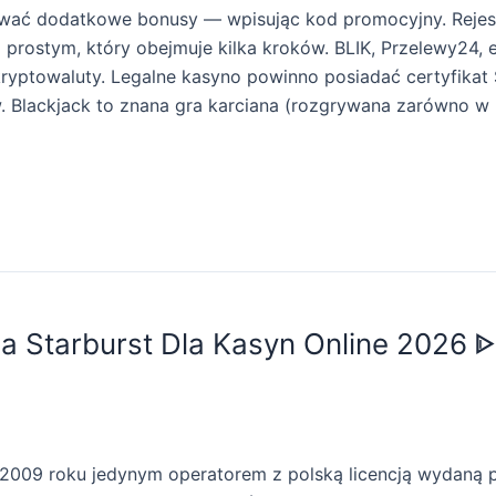
ować dodatkowe bonusy — wpisując kod promocyjny. Rejes
 prostym, który obejmuje kilka kroków. BLIK, Przelewy24, 
e i kryptowaluty. Legalne kasyno powinno posiadać certyfikat
 Blackjack to znana gra karciana (rozgrywana zarówno w
Starburst Dla Kasyn Online 2026 ᐈ
2009 roku jedynym operatorem z polską licencją wydaną 