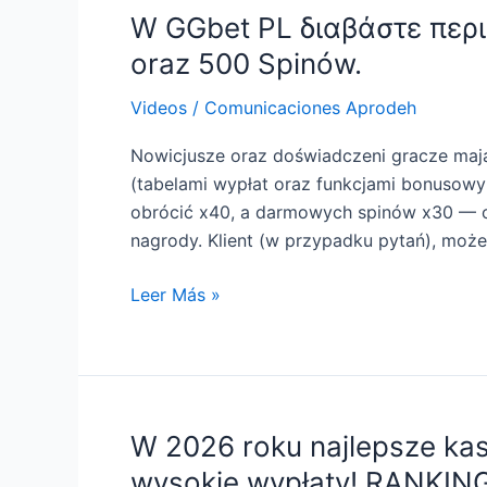
W GGbet PL διαβάστε περ
W
GGbet
oraz 500 Spinów.
PL
διαβάστε
Videos
/
Comunicaciones Aprodeh
περισσότερα
Nowicjusze oraz doświadczeni gracze ma
dostępne
(tabelami wypłat oraz funkcjami bonusowy
są
obrócić x40, a darmowych spinów x30 — o
bonus
nagrody. Klient (w przypadku pytań), może
6000
PLN
Leer Más »
oraz
500
Spinów.
W 2026 roku najlepsze kas
W
2026
wysokie wypłaty! RANKIN