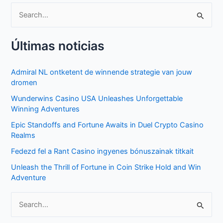
S
e
Últimas noticias
a
r
Admiral NL ontketent de winnende strategie van jouw
c
dromen
h
Wunderwins Casino USA Unleashes Unforgettable
f
Winning Adventures
o
Epic Standoffs and Fortune Awaits in Duel Crypto Casino
r
Realms
:
Fedezd fel a Rant Casino ingyenes bónuszainak titkait
Unleash the Thrill of Fortune in Coin Strike Hold and Win
Adventure
S
e