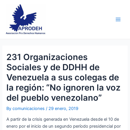
Skip
Post
Main
to
navigation
Men
content
231 Organizaciones
Sociales y de DDHH de
Venezuela a sus colegas de
la región: “No ignoren la voz
del pueblo venezolano”
By
comunicaciones
/
29 enero, 2019
A partir de la crisis generada en Venezuela desde el 10 de
enero por el inicio de un segundo período presidencial por