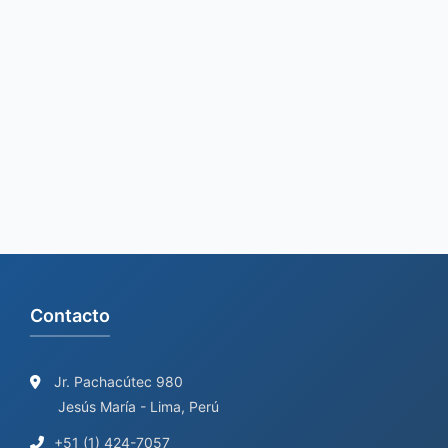
a
r
c
h
f
o
r
:
Contacto
Jr. Pachacútec 980
Jesús María - Lima, Perú
+51 (1) 424-7057