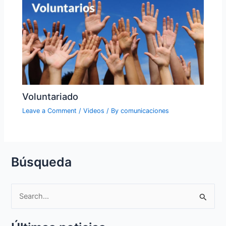
Voluntariado
Leave a Comment
/
Videos
/ By
comunicaciones
Búsqueda
S
e