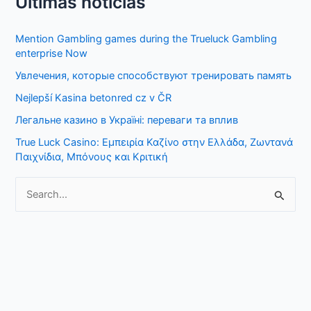
Últimas noticias
a
r
Mention Gambling games during the Trueluck Gambling
c
enterprise Now
h
Увлечения, которые способствуют тренировать память
f
Nejlepší Kasina betonred cz v ČR
o
Легальне казино в Україні: переваги та вплив
r
True Luck Casino: Εμπειρία Καζίνο στην Ελλάδα, Ζωντανά
:
Παιχνίδια, Μπόνους και Κριτική
S
e
a
r
c
h