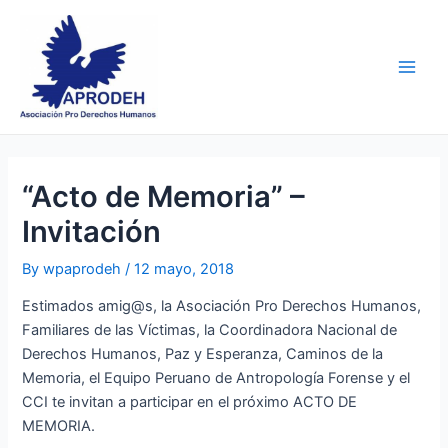
Skip
Post
Main
to
navigation
Men
content
“Acto de Memoria” –
Invitación
By
wpaprodeh
/
12 mayo, 2018
Estimados amig@s, la Asociación Pro Derechos Humanos,
Familiares de las Víctimas, la Coordinadora Nacional de
Derechos Humanos, Paz y Esperanza, Caminos de la
Memoria, el Equipo Peruano de Antropología Forense y el
CCI te invitan a participar en el próximo ACTO DE
MEMORIA.