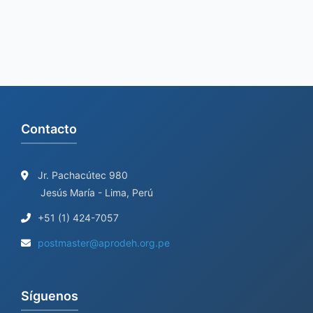
f
o
r
:
Contacto
Jr. Pachacútec 980
Jesús María - Lima, Perú
+51 (1) 424-7057
postmaster@aprodeh.org.pe
Síguenos