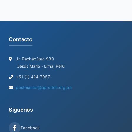
r
:
Contacto
Jr. Pachacútec 980
Jesús María - Lima, Perú
+51 (1) 424-7057
postmaster@aprodeh.org.pe
Síguenos
Facebook