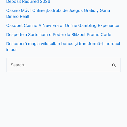
Deposit Required 2026
h
Casino Móvil Online ¡Disfruta de Juegos Gratis y Gana
f
Dinero Real!
o
Casobet Casino A New Era of Online Gambling Experience
r
Desperte a Sorte com o Poder do Blitzbet Promo Code
:
Descoperă magia wildsultan bonus și transformă-ți norocul
în aur
S
e
a
r
c
h
f
o