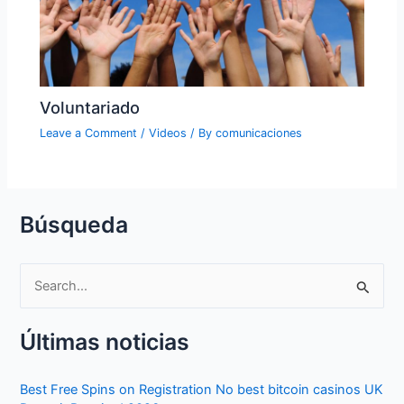
Voluntariado
Leave a Comment
/
Videos
/ By
comunicaciones
Búsqueda
S
e
Últimas noticias
a
r
Best Free Spins on Registration No best bitcoin casinos UK
c