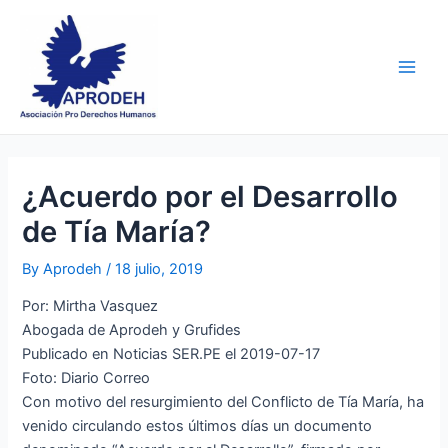
Skip
Post
Main
to
navigation
Men
content
¿Acuerdo por el Desarrollo
de Tía María?
By
Aprodeh
/
18 julio, 2019
Por: Mirtha Vasquez
Abogada de Aprodeh y Grufides
Publicado en Noticias SER.PE el 2019-07-17
Foto: Diario Correo
Con motivo del resurgimiento del Conflicto de Tía María, ha
venido circulando estos últimos días un documento